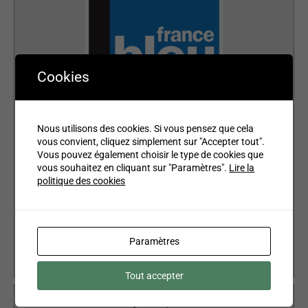
Cookies
Nous utilisons des cookies. Si vous pensez que cela
vous convient, cliquez simplement sur "Accepter tout".
France Bleu - Réforme - cessons de culpabiliser les chômeurs
Vous pouvez également choisir le type de cookies que
vous souhaitez en cliquant sur "Paramètres".
Lire la
politique des cookies
Lecteur
00:00
00:00
audio
1.
France Bleu - Réforme - cessons de culpabiliser les chômeurs
6:06
Paramètres
Tout accepter
RMC – 18 octobre 2017 – Interview Marie