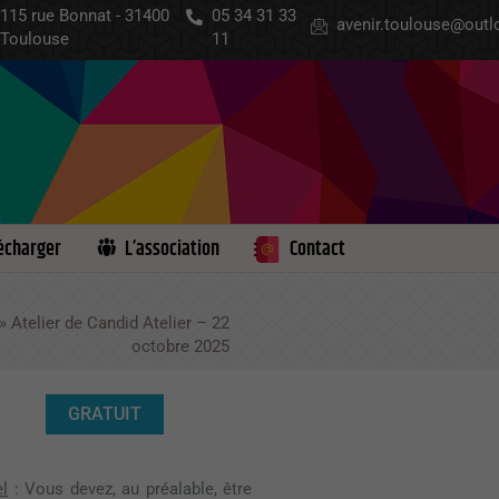
115 rue Bonnat - 31400
05 34 31 33
avenir.toulouse@outlo
Toulouse
11
écharger
L’association
Contact
»
Atelier de Candid Atelier – 22
octobre 2025
GRATUIT
l
: Vous devez, au préalable, être