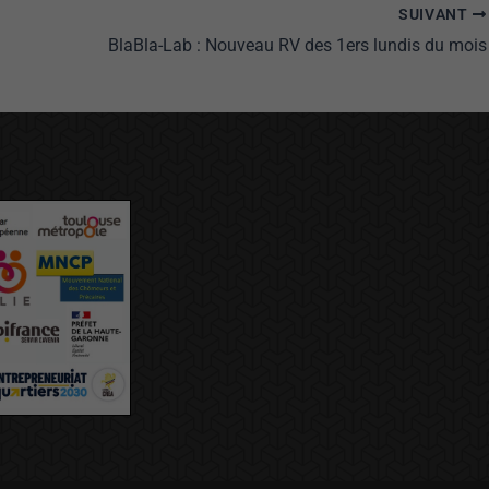
SUIVANT
BlaBla-Lab : Nouveau RV des 1ers lundis du mois