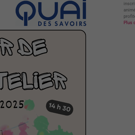
inscri
anim
profit
Plus 