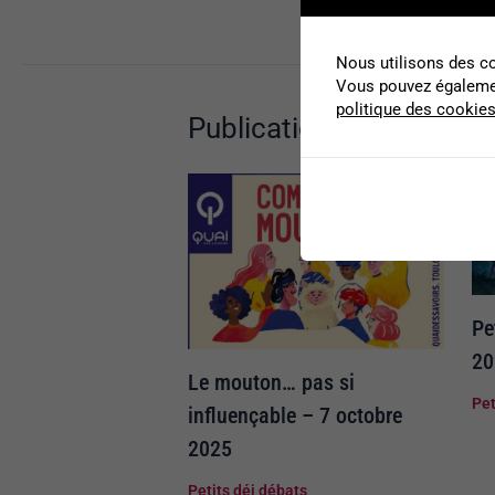
Nous utilisons des co
Vous pouvez égalemen
politique des cookie
Publications similaires
Pe
20
Le mouton… pas si
Pet
influençable – 7 octobre
2025
Petits déj débats