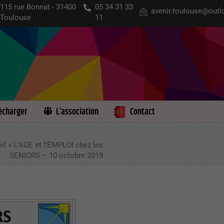
115 rue Bonnat - 31400
05 34 31 33
avenir.toulouse@outlo
Toulouse
11
écharger
L’association
Contact
il
»
L’AGE et l’EMPLOI chez les
SENIORS – 10 octobre 2019