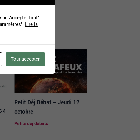
ur "Accepter tout".
Paramètres".
Lire la
Tout accepter
Petit Déj Débat – Jeudi 12
024
octobre
Petits déj débats