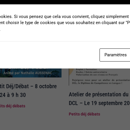
okies. Si vous pensez que cela vous convient, cliquez simplement s
t choisir le type de cookies que vous souhaitez en cliquant sur "
s
Paramètres
tit Déj/Débat – 8 octobre
Atelier de présentation du
24 à 9 h 30
DCL – Le 19 septembre 2
its déj débats
Petits déj débats