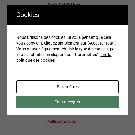
Petit Déj/Débat –
8 octobre 2024 à 9
Cookies
h 30
Petits déj débats
Nous utilisons des cookies. Si vous pensez que cela
vous convient, cliquez simplement sur "Accepter tout".
Vous pouvez également choisir le type de cookies que
vous souhaitez en cliquant sur "Paramètres".
Lire la
politique des cookies
Atelier de
Paramètres
présentation du
Tout accepter
DCL – Le 19
septembre 2024
Petits déj débats